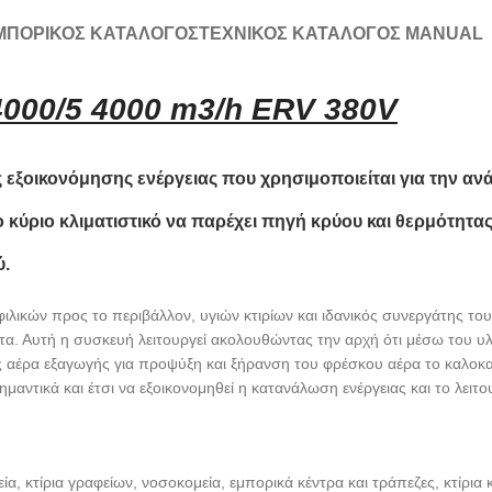
ΜΠΟΡΙΚΟΣ ΚΑΤΑΛΟΓΟΣ
ΤΕΧΝΙΚΟΣ ΚΑΤΑΛΟΓΟΣ MANUAL
00/5 4000 m3/h ERV 380V
 εξοικονόμησης ενέργειας που χρησιμοποιείται για την αν
το κύριο κλιματιστικό να παρέχει πηγή κρύου και θερμότητ
ύ.
φιλικών προς το περιβάλλον, υγιών κτιρίων και ιδανικός συνεργάτης το
ατα. Αυτή η συσκευή λειτουργεί ακολουθώντας την αρχή ότι μέσω του 
 αέρα εξαγωγής για προψύξη και ξήρανση του φρέσκου αέρα το καλοκα
ημαντικά και έτσι να εξοικονομηθεί η κατανάλωση ενέργειας και το λει
α, κτίρια γραφείων, νοσοκομεία, εμπορικά κέντρα και τράπεζες, κτίρια