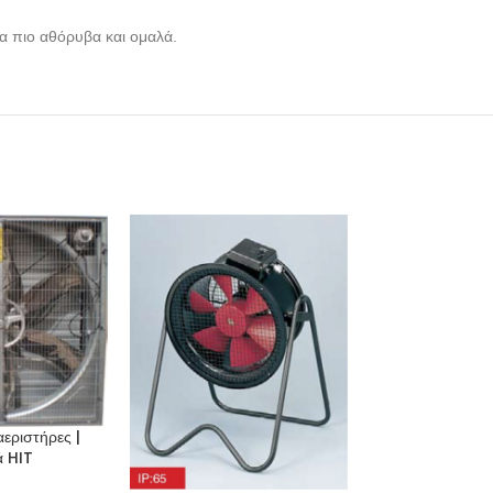
α πιο αθόρυβα και ομαλά.
Αξονικοί Εξαε
αεριστήρες |
Σειρά TGT-T
ά HIT
ΕΞΑΕΡΙΣΜΟΣ-