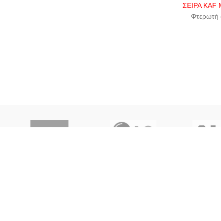
ΣΕΙΡΑ KAF
Φτερωτή 
φτερη (6-
Με μοτέρ
140
Με θερμικ
Διάμετρο
έως 
Με προστατ
Ζητήστ
Προσθέστε
καλάθι αγο
μας την λίσ
προ
ΨΥΞΗ | ΚΛΙΜΑΤΙΣΜΟΣ | ΕΞΑΕΡΙΣΜΟΣ | ΚΑΘΑΡΙΣΜΟΣ ΑΕΡΑ | ΑΝΤ