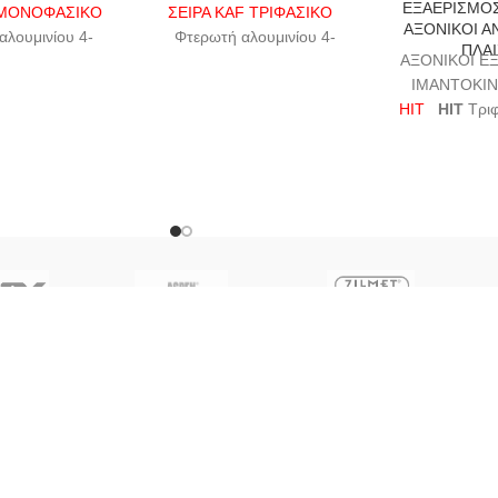
ΕΞΑΕΡΙΣΜΟ
 ΜΟΝΟΦΑΣΙΚΟ
ΣΕΙΡΑ KAF ΤΡΙΦΑΣΙΚΟ
ΑΞΟΝΙΚΟΙ Α
αλουμινίου 4-
Φτερωτή αλουμινίου 4-
ΠΛΑΙ
ΑΞΟΝΙΚΟΙ Ε
φτερη στο KAF-
φτερη (6-φτερη στο KAF-
ΙΜΑΝΤΟΚΙ
602).
602).
HIT
HIT
Τριφ
 220
V & 380V.
Με μοτέρ 220
V & 380V.
(38
0 σ.α.λ
1400 σ.α.λ
Έμμεσης κί
ό προστασίας.
Με θερμικό προστασίας.
τραπεζοειδών
ι από Φ250mm
Διάμετροι από Φ250mm
τροχα
Φ600
mm.
έως Φ600
mm.
Με αυτόματ
ευτικό πλέγμα.
Με προστατευτικό πλέγμα.
περσ
ε προσφορά
Ζητήστε προσφορά
Προστασία
 προϊόντα στο
Προσθέστε προϊόντα στο
Κατηγ
ρών και στείλτε
καλάθι αγορών και στείλτε
Κατάλληλοι γι
τα για να λάβετε
μας την λίστα για να λάβετε
ξηραντήρια, 
σφορά.
προσφορά.
μονάδες, χώ
και
Λ
Ζητήστε 
Προσθέστε π
καλάθι αγορώ
ΛΙΕΣ ΘΕΡΜΟΤΗΤΑΣ