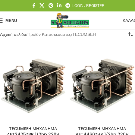
LOGIN / REGISTER
ΚΑΛΑ
MENU
Αρχική σελίδα
Προϊόν Κατασκευαστες
TECUMSEH
TECUMSEH ΜΗΧΑΝΗΜΑ
TECUMSEH ΜΗΧΑΝΗΜΑ
AET2425ZBR 1/2hp 220V
AET4460ZHR 1/2hp 220V