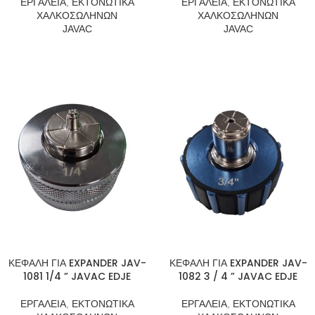
ΕΡΓΑΛΕΙΑ
,
ΕΚΤΟΝΩΤΙΚΑ
ΕΡΓΑΛΕΙΑ
,
ΕΚΤΟΝΩΤΙΚΑ
ΧΑΛΚΟΣΩΛΗΝΩΝ
ΧΑΛΚΟΣΩΛΗΝΩΝ
JAVAC
JAVAC
ΚΕΦΑΛΗ ΓΙΑ EXPANDER JAV-
ΚΕΦΑΛΗ ΓΙΑ EXPANDER JAV-
1081 1/4 ” JAVAC EDJE
1082 3 / 4 ” JAVAC EDJE
ΕΡΓΑΛΕΙΑ
,
ΕΚΤΟΝΩΤΙΚΑ
ΕΡΓΑΛΕΙΑ
,
ΕΚΤΟΝΩΤΙΚΑ