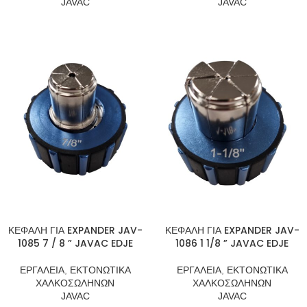
JAVAC
JAVAC
ΚΕΦΑΛΗ ΓΙΑ EXPANDER JAV-
ΚΕΦΑΛΗ ΓΙΑ EXPANDER JAV-
1085 7 / 8 ” JAVAC EDJE
1086 1 1/8 ” JAVAC EDJE
ΕΡΓΑΛΕΙΑ
,
ΕΚΤΟΝΩΤΙΚΑ
ΕΡΓΑΛΕΙΑ
,
ΕΚΤΟΝΩΤΙΚΑ
ΧΑΛΚΟΣΩΛΗΝΩΝ
ΧΑΛΚΟΣΩΛΗΝΩΝ
JAVAC
JAVAC