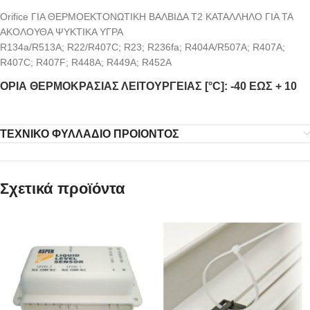
Orifice ΓΙΑ ΘΕΡΜΟΕΚΤΟΝΩΤΙΚΗ ΒΑΛΒΙΔΑ Τ2 ΚΑΤΑΛΛΗΛΟ ΓΙΑ ΤΑ
ΑΚΟΛΟΥΘΑ ΨΥΚΤΙΚΑ ΥΓΡΑ
R134a/R513A; R22/R407C; R23; R236fa; R404A/R507A; R407A;
R407C; R407F; R448A; R449A; R452A
ΟΡΙΑ ΘΕΡΜΟΚΡΑΣΙΑΣ ΛΕΙΤΟΥΡΓΕΙΑΣ [°C]: -40 ΕΩΣ + 10
ΤΕΧΝΙΚΟ ΦΥΛΛΑΔΙΟ ΠΡΟΙΟΝΤΟΣ
Σχετικά προϊόντα