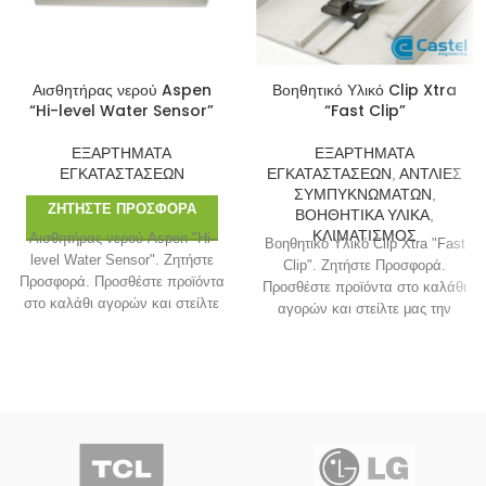
Αισθητήρας νερού Aspen
Βοηθητικό Υλικό Clip Xtra
“Hi-level Water Sensor”
“Fast Clip”
ΕΞΑΡΤΗΜΑΤΑ
ΕΞΑΡΤΗΜΑΤΑ
ΕΓΚΑΤΑΣΤΑΣΕΩΝ
ΕΓΚΑΤΑΣΤΑΣΕΩΝ
,
ΑΝΤΛΙΕΣ
ΣΥΜΠΥΚΝΩΜΑΤΩΝ
,
ΖΗΤΉΣΤΕ ΠΡΟΣΦΟΡΆ
ΒΟΗΘΗΤΙΚΑ ΥΛΙΚΑ
,
ΚΛΙΜΑΤΙΣΜΟΣ
Αισθητήρας νερού Aspen "Hi-
Βοηθητικό Υλικό Clip Xtra "Fast
level Water Sensor". Ζητήστε
Clip". Ζητήστε Προσφορά.
Προσφορά. Προσθέστε προϊόντα
Προσθέστε προϊόντα στο καλάθι
στο καλάθι αγορών και στείλτε
αγορών και στείλτε μας την
μας την λίστα για να λάβετε
λίστα για να λάβετε προσφορά.
προσφορά.