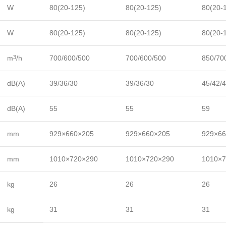
W
80(20-125)
80(20-125)
80(20-
W
80(20-125)
80(20-125)
80(20-
m
/h
700/600/500
700/600/500
850/70
3
dB(A)
39/36/30
39/36/30
45/42/
dB(A)
55
55
59
mm
929×660×205
929×660×205
929×66
mm
1010×720×290
1010×720×290
1010×7
kg
26
26
26
kg
31
31
31