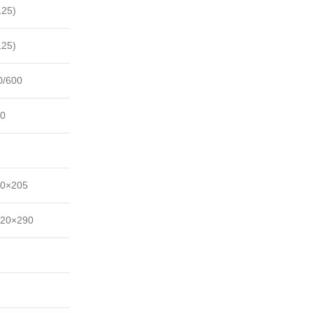
125)
125)
0/600
40
0×205
20×290